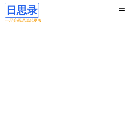
日思录
一只妄图语冰的夏虫