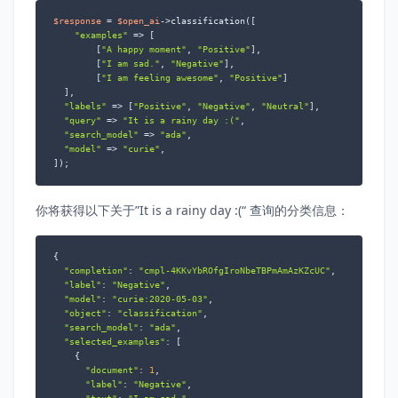
$response
 = 
$open_ai
->classification([

"examples"
 => [

        [
"A happy moment"
, 
"Positive"
],

        [
"I am sad."
, 
"Negative"
],

        [
"I am feeling awesome"
, 
"Positive"
]

  ],

"labels"
 => [
"Positive"
, 
"Negative"
, 
"Neutral"
],

"query"
 => 
"It is a rainy day :("
,

"search_model"
 => 
"ada"
,

"model"
 => 
"curie"
,

]);
你将获得以下关于”It is a rainy day :(“ 查询的分类信息：
{

"completion"
: 
"cmpl-4KKvYbROfgIroNbeTBPmAmAzKZcUC"
,

"label"
: 
"Negative"
,

"model"
: 
"curie:2020-05-03"
,

"object"
: 
"classification"
,

"search_model"
: 
"ada"
,

"selected_examples"
: [

    {

"document"
: 
1
,

"label"
: 
"Negative"
,
