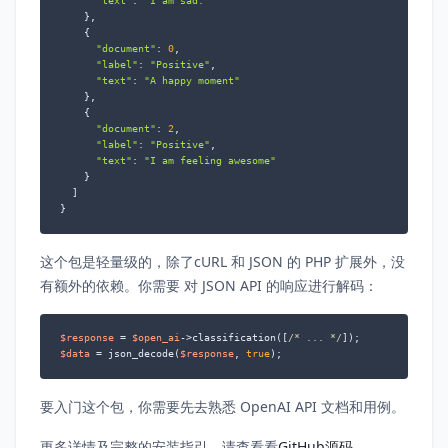
"text"
: 
"I am sad."
    },

    {

"document"
: 
0
,

"label"
: 
"Positive"
,

"text"
: 
"A happy moment"
    },

    {

"document"
: 
2
,

"label"
: 
"Positive"
,

"text"
: 
"I am feeling awesome"
    }

  ]

}
这个包是轻量级的，除了cURL 和 JSON 的 PHP 扩展外，没
有额外的依赖。你需要 对 JSON API 的响应进行解码：
$response
 = 
$open_ai
->classification([
/* ... */
$data
 = json_decode(
$response
, 
true
);
要入门这个包，你需要先去熟悉 OpenAI API 文档和用例。
更多详情及完整的安装指引，请查看看
GitHub源码
。