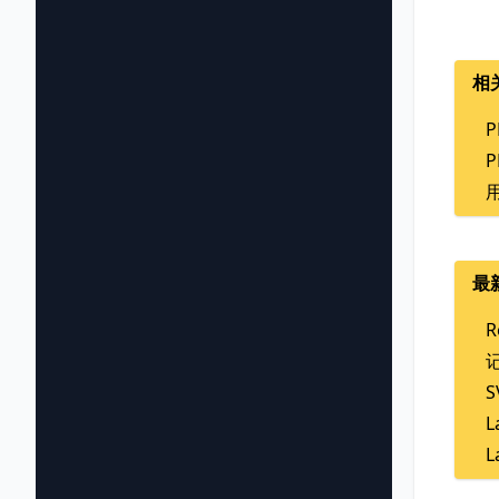
相
最
R
L
L