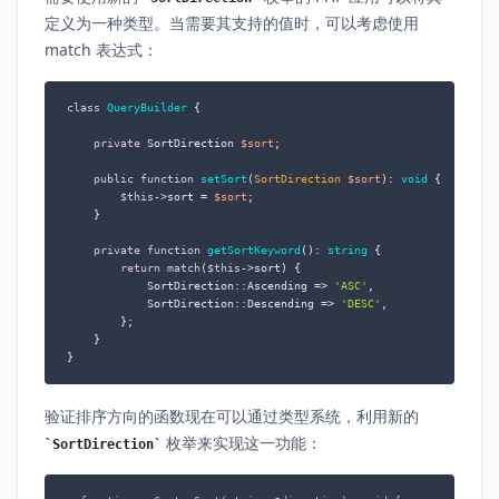
定义为一种类型。当需要其支持的值时，可以考虑使用
match 表达式：
class
QueryBuilder
{

private
 SortDirection 
$sort
;

public
function
setSort
(
SortDirection 
$sort
): 
void
{

$this
->sort = 
$sort
;

    }

private
function
getSortKeyword
(
): 
string
{

return
match
(
$this
->sort) {

            SortDirection::Ascending => 
'ASC'
,

            SortDirection::Descending => 
'DESC'
,

        };

    }

}
验证排序方向的函数现在可以通过类型系统，利用新的
枚举来实现这一功能：
SortDirection