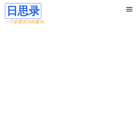
日思录
一只妄图语冰的夏虫