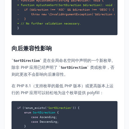
- function myCustomSort(string $direction): void {
+ function myCustomSort(SortDirection $direction): void {
-   if ($direction !== 'ASC' && $direction !== 'DESC') {
-       throw new \InvalidArgumentException('$direction must be 
-   }
+ // No further validation necessary.
}
向后兼容性影响
是在全局命名空间中声明的一个新枚举。
SortDirection
除非 PHP 应用已经声明了
类或枚举，否
SortDirection
则此更改不会影响向后兼容性。
在 PHP 8.1（支持枚举的最低 PHP 版本）或更高版本上运
行的 PHP 应用可以轻松地为这个枚举提供 polyfill：
if
 (!enum_exists(
'SortDirection'
)) {

enum
SortDirection
{

case
 Ascending;

case
 Descending;

    }
