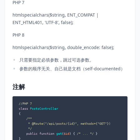
PHP 7
htmlspecialchars($string, ENT_COMPAT |
ENT_HTML401, 'UTF-8', false);
PHP 8
htmlspecialchars($string, double_encode: false);
只需要指定必填参数，跳过可选参数。
参数的顺序无关、自己就是文档（self-documented）
注解
//PHP 7
class
PostsController
{

/**

     * 
@Route
("/api/posts/{id}", methods={"GET"})

     */
public
function
get
(
$id
) 
{ 
/* ... */
 }
