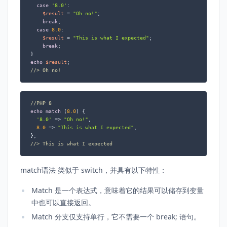
case
'8.0'
:

$result
 = 
"Oh no!"
;

break
;

case
8.0
:

$result
 = 
"This is what I expected"
;

break
;

echo
$result
//> Oh no!
//PHP 8
echo
match
 (
8.0
) {

'8.0'
 => 
"Oh no!"
,

8.0
 => 
"This is what I expected"
,

//> This is what I expected
match语法 类似于 switch，并具有以下特性：
Match 是一个表达式，意味着它的结果可以储存到变量
中也可以直接返回。
Match 分支仅支持单行，它不需要一个 break; 语句。