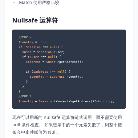
Match 使用严格比较。
Nullsafe 运算符
//PHP 7
$country
 =  
null
if
 (
$session
 !== 
null
) {

$user
 = 
$session
->user;

if
 (
$user
 !== 
null
) {

$address
 = 
$user
->getAddress();

if
 (
$address
 !== 
null
) {

$country
 = 
$address
->country;

    }

  }

//PHP 8
$country
 = 
$session
?->user?->getAddress()?->country;
现在可以用新的 nullsafe 运算符链式调用，而不需要使用
null 条件检查。 如果链条中的一个元素失败了，则整个链
条会中止并赋值为 Null。