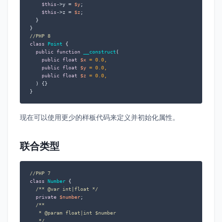
$this
->y = 
$y
;

$this
->z = 
$z
;

  }

//PHP 8
class
Point
{

public
function
__construct
(
public
float
$x
 = 
0.0
,

public
float
$y
 = 
0.0
,

public
float
$z
 = 
0.0
,

) 
{}

}
现在可以使用更少的样板代码来定义并初始化属性。
联合类型
//PHP 7
class
Number
{

/** 
@var
 int|float */
private
$number
;

/**

   * 
@param
 float|int $number

   */