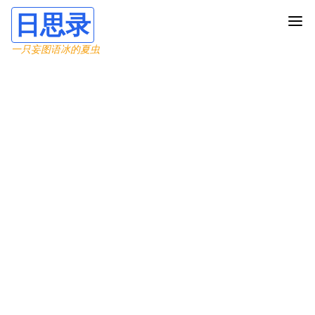
日思录
一只妄图语冰的夏虫