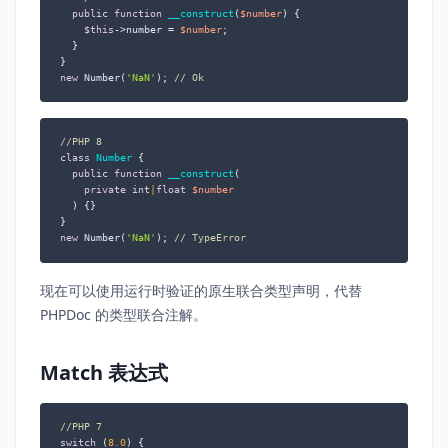
public
function
__construct
(
$number
) 
{

$this
->number = 
$number
;

  }

new
 Number(
'NaN'
); 
// Ok
//PHP 8
class
Number
{

public
function
__construct
(
private
int
|
float
$number
) 
{}

new
 Number(
'NaN'
); 
// TypeError
现在可以使用运行时验证的原生联合类型声明，代替
PHPDoc 的类型联合注解。
Match 表达式
//PHP 7
switch
 (
8.0
) {
