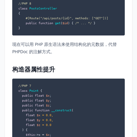
//PHP 8
class
PostsController
{

#[Route("/api/posts/{id}", methods: ["GET"])]
public
function
get
(
$id
) 
{ 
/* ... */
 }

}
现在可以用 PHP 原生语法来使用结构化的元数据，代替
PHPDoc 的注解方式。
构造器属性提升
//PHP 7
class
Point
{

public
float
$x
;

public
float
$y
;

public
float
$z
;

public
function
__construct
(
float
$x
 = 
0.0
,

float
$y
 = 
0.0
,

float
$z
 = 
0.0
) 
{

$this
->x = 
$x
;
