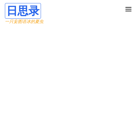
日思录
一只妄图语冰的夏虫