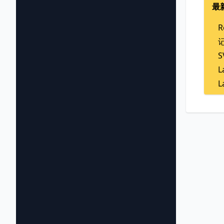
最
R
L
L