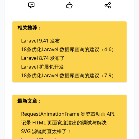
相关推荐：
Laravel 9.41 发布
18条优化Laravel 数据库查询的建议（4-6）
Laravel 8.74 发布了
Laravel 扩展包开发
18条优化Laravel 数据库查询的建议（7-9）
最新文章：
RequestAnimationFrame 浏览器动画 API
记录 HTML 页面宽度溢出的调试与解决
SVG 滤镜简直太棒了！