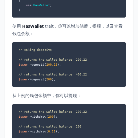
{

use
HasWallet
;

}
使用
HasWallet
trait，你可以增加储蓄，提现，以及查看
钱包余额：
// Making deposits
// returns the wallet balance: 200.22
$user
->deposit(
200.22
);

// returns the wallet balance: 400.22
$user
->deposit(
200
);
从上例的钱包余额中，你可以提现：
// returns the wallet balance: 200.22
$user
->withdraw(
200
);

// returns the wallet balance: 200
$user
->withdraw(
0.22
);