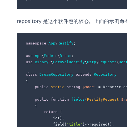
repository 是这个软件包的核心。上面的示例命令将
namespace
App
\
Restify
;

use
App
\
Models
\
Dream
use
Binaryk
\
LaravelRestify
\
Http
\
Requests
\
Res
class
DreamRepository
extends
Repository
{

public
static
string
$model
 = Dream::clas
public
function
fields
(
RestifyRequest 
$r
{

return
 [

            id(),

            field(
'title'
)->required(),
