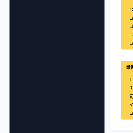
1
L
L
L
L
最
T
R
L