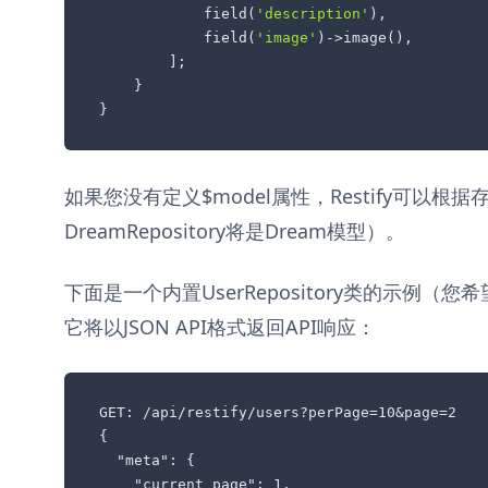
            field(
'description'
),

            field(
'image'
)->image(),

        ];

    }

}
如果您没有定义$model属性，Restify可以
DreamRepository将是Dream模型）。
下面是一个内置UserRepository类的示例
它将以JSON API格式返回API响应：
GET: /api/restify/users?perPage=10&page=2

{

  "meta": {

    "current_page": 1,
