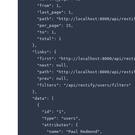
    "from": 1,

    "last_page": 1,

    "path": "http://localhost:8000/api/restif
    "per_page": 15,

    "to": 1,

    "total": 1

  },

  "links": {

    "first": "http://localhost:8000/api/resti
    "next": null,

    "path": "http://localhost:8000/api/restif
    "prev": null,

    "filters": "/api/restify/users/filters"

  },

  "data": [

    {

      "id": "1",

      "type": "users",

      "attributes": {

        "name": "Paul Redmond",
