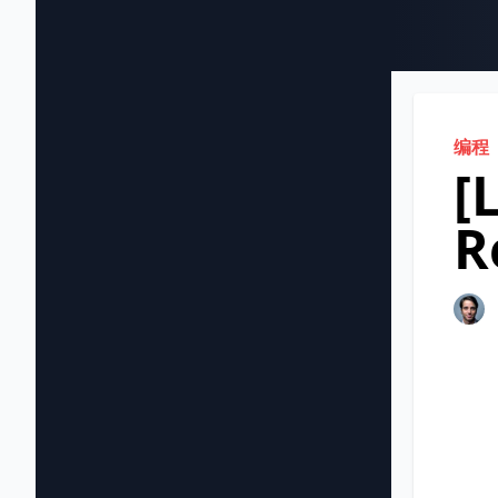
编程
[
R