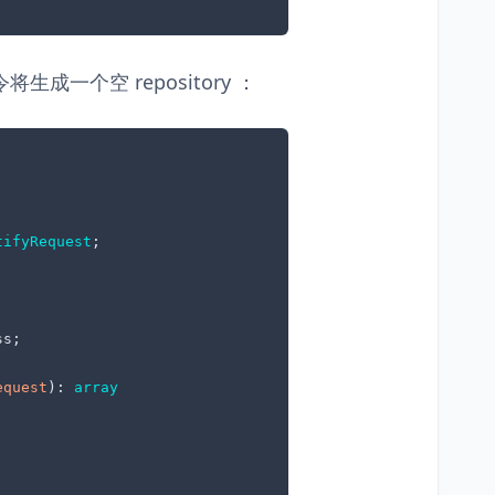
生成一个空 repository ：
tifyRequest
;

s;

equest
): 
array