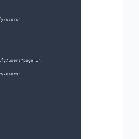
y/users",

fy/users?page=1",

y/users",
