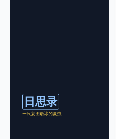
日思录
一只妄图语冰的夏虫