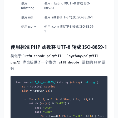
使用
使用 mbsting 将UTF-8 转成 ISO-
mbstring
8859-1
使用 intl
使用 intl 将UTF-8 转成 ISO-8859-1
使用 iconv
使用 iconv 将UTF-8 转成 ISO-8859-
1
使用标准 PHP 函数将 UTF-8 转成 ISO-8859-1
类似于
，
utf8_encode polyfill
symfony/polyfill-
库也提供了一个模仿
函数的 PHP 函
php72
utf8_decode
数：
function
utf8_to_iso8859_1
(
string
$string
): 
string
{

$s
 = (
string
) 
$string
;

$len
 = \strlen(
$s
);

for
 (
$i
 = 
0
, 
$j
 = 
0
; 
$i
 < 
$len
; ++
$i
, ++
$j
) {

switch
 (
$s
[
$i
] & 
"\xF0"
) {

case
"\xC0"
:

case
"\xD0"
:

$c
 = (\ord(
$s
[
$i
] & 
"\x1F"
) << 
6
) | \ord(
$s
[++
$i