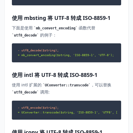
使用 mbsting 将 UTF-8 转成 ISO-8859-1
下面是使用
函数代替
mb_convert_encoding
的例子：
utf8_decode
- utf8_decode($string);
+ mb_convert_encoding($string, 'ISO-8859-1', 'UTF-8');
使用 intl 将 UTF-8 转成 ISO-8859-1
使用 intl 扩展的
，可以替换
UConverter::transcode
调用:
utf8_decode
- utf8_encode($string);
+ UConverter::transcode($string, 'ISO-8859-1', 'UTF8', ['to_subs
使用 iconv 将 UTF-8 转成 ISO-8859-1