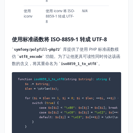
8
使用
使用 iconv 将 ISO-
N/A
iconv
8859-1 转成 UTF-
8
使用标准函数将 ISO-8859-1 转成 UTF-8
库提供了使用 PHP 标准函数模
symfony/polyfill-php72
仿
功能。为了让他更具可读性同时传达该函
utf8_encode
数的含义，将其重命名为
。
iso8859_1_to_utf8
function
iso8859_1_to_utf8
(
string
$string
): 
string
{

$s
 .= 
$string
;

$len
 = \strlen(
$s
);

for
 (
$i
 = 
$len
 >> 
1
, 
$j
 = 
0
; 
$i
 < 
$len
; ++
$i
, ++
$j
) {

switch
 (
true
) {

case
$s
[
$i
] < 
"\x80"
: 
$s
[
$j
] = 
$s
[
$i
]; 
break
;

case
$s
[
$i
] < 
"\xC0"
: 
$s
[
$j
] = 
"\xC2"
; 
$s
[++
$j
] = 
$s
default
: 
$s
[
$j
] = 
"\xC3"
; 
$s
[++
$j
] = \chr(\ord(
$s
[
$i
        }

    }
