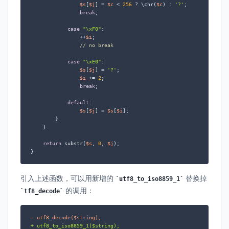
$s
[
$j
] = 
$c
 < 
256
 ? \chr(
$c
) : 
'?'
;

break
;

case
"\xF0"
:

                ++
$i
;

// no break
case
"\xE0"
:

$s
[
$j
] = 
'?'
;

$i
 += 
2
;

break
;

default
:

$s
[
$j
] = 
$s
[
$i
];

        }

    }

return
 substr(
$s
, 
0
, 
$j
);

}
引入上述函数，可以用新增的
替换掉
utf8_to_iso8859_1
的调用：
tf8_decode
- utf8_decode($string);
+ utf8_to_iso8859_1($string);