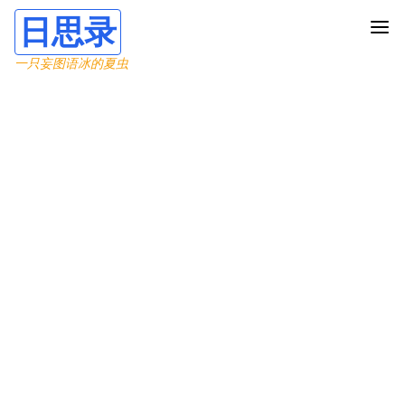
日思录
一只妄图语冰的夏虫