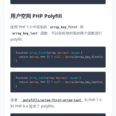
用户空间 PHP Polyfill
使用 PHP 7.3 中添加的
和
array_key_first
函数，可以轻松地对新的两个函数进行
array_key_last
polyfill。
function
array_first
(
array
$array
): 
mixed
{  

return
$array
 === [] ? 
null
 : 
$array
[array_key_first(
$array
)]; 
}
function
array_last
(
array
$array
): 
mixed
{  

return
$array
 === [] ? 
null
 : 
$array
[array_key_last(
$array
)];  
}
或者，
为 PHP 7.3
polyfills/array-first-array-last
到 PHP 8.4 提供了 polyfills。