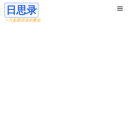
日思录
一只妄图语冰的夏虫