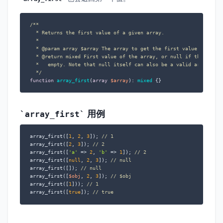
/**

  * Returns the first value of a given array.

  *

  * 
@param
 array $array The array to get the first value of.

  * 
@return
 mixed First value of the array, or null if the array 
  *   empty. Note that null itself can also be a valid array valu
  */
function
array_first
(
array
$array
): 
mixed
{}
用例
array_first
array_first([
1
, 
2
, 
3
]); 
// 1
array_first([
2
, 
3
]); 
// 2
array_first([
'a'
 => 
2
, 
'b'
 => 
1
]); 
// 2
array_first([
null
, 
2
, 
3
]); 
// null
array_first([]); 
// null
array_first([
$obj
, 
2
, 
3
]); 
// $obj
array_first([
1
])); 
// 1
array_first([
true
]); 
// true