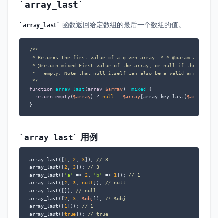
array_last
函数返回给定数组的最后一个数组的值。
array_last
/**  

 * Returns the first value of a given array. * * 
@param
 array $a
 * 
@return
 mixed First value of the array, or null if the array i
 *   empty. Note that null itself can also be a valid array value
 */
function
array_last
(
array
$array
): 
mixed
{  

return
empty
(
$array
) ? 
null
 : 
$array
[array_key_last(
$array
)];  
}
用例
array_last
array_last([
1
, 
2
, 
3
]); 
// 3
array_last([
2
, 
3
]); 
// 3
array_last([
'a'
 => 
2
, 
'b'
 => 
1
]); 
// 1
array_last([
2
, 
3
, 
null
]); 
// null
array_last([]); 
// null
array_last([
2
, 
3
, 
$obj
]); 
// $obj
array_last([
1
])); 
// 1
array_last([
true
]); 
// true