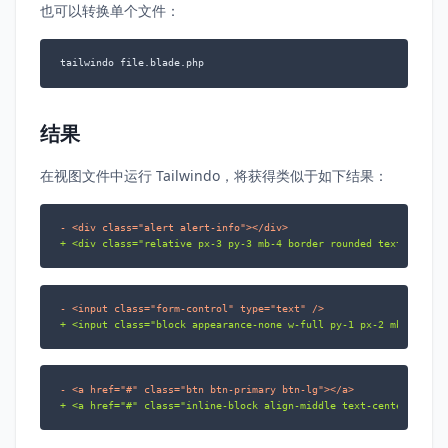
也可以转换单个文件：
tailwindo file.blade.php
结果
在视图文件中运行 Tailwindo，将获得类似于如下结果：
- <div class="alert alert-info"></div>
+ <div class="relative px-3 py-3 mb-4 border rounded text-teal-d
- <input class="form-control" type="text" />
+ <input class="block appearance-none w-full py-1 px-2 mb-1 text
- <a href="#" class="btn btn-primary btn-lg"></a>
+ <a href="#" class="inline-block align-middle text-center selec