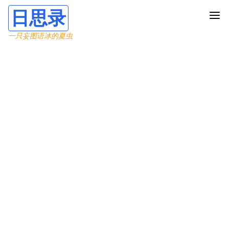
日思录
一只妄图语冰的夏虫