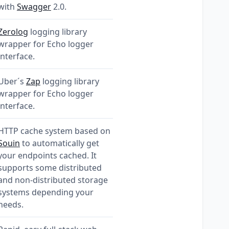
with
Swagger
2.0.
Zerolog
logging library
wrapper for Echo logger
interface.
Uber´s
Zap
logging library
wrapper for Echo logger
interface.
HTTP cache system based on
Souin
to automatically get
your endpoints cached. It
supports some distributed
and non-distributed storage
systems depending your
needs.