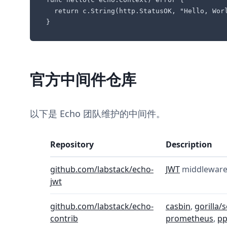
  return c.String(http.StatusOK, "Hello, Worl
}
官方中间件仓库
以下是 Echo 团队维护的中间件。
Repository
Description
github.com/labstack/echo-
JWT
middlewar
jwt
github.com/labstack/echo-
casbin
,
gorilla/
contrib
prometheus
,
pp