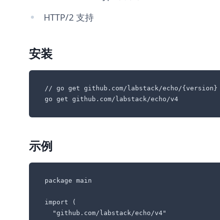
HTTP/2 支持
安装
// go get github.com/labstack/echo/{version}

go get github.com/labstack/echo/v4
示例
package main

import (

  "github.com/labstack/echo/v4"
