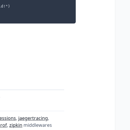
d!")

e
sessions
,
jaegertracing
,
rof
,
zipkin
middlewares