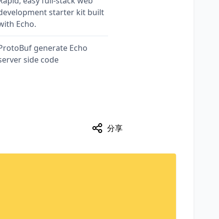
Rapid, easy full-stack web
development starter kit built
with Echo.
ProtoBuf generate Echo
server side code
分享