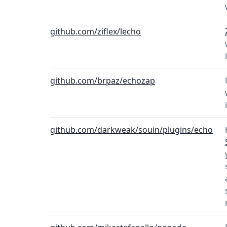
github.com/ziflex/lecho
github.com/brpaz/echozap
github.com/darkweak/souin/plugins/echo