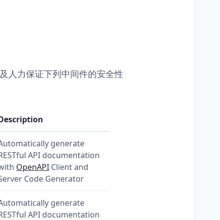
间及人力保证下列中间件的安全性
Description
Automatically generate
RESTful API documentation
with
OpenAPI
Client and
Server Code Generator
Automatically generate
RESTful API documentation