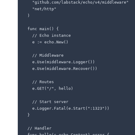
  "github.com/labstack/echo/v4/middleware"

  "net/http"

)

func main() {

  // Echo instance

  e := echo.New()

  // Middleware

  e.Use(middleware.Logger())

  e.Use(middleware.Recover())

  // Routes

  e.GET("/", hello)

  // Start server

  e.Logger.Fatal(e.Start(":1323"))

}

// Handler

func hello(c echo.Context) error {
