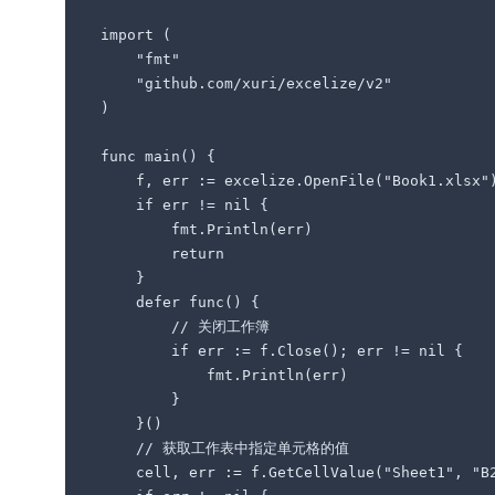
import (

    "fmt"

    "github.com/xuri/excelize/v2"

)

func main() {

    f, err := excelize.OpenFile("Book1.xlsx")
    if err != nil {

        fmt.Println(err)

        return

    }

    defer func() {

        // 关闭工作簿

        if err := f.Close(); err != nil {

            fmt.Println(err)

        }

    }()

    // 获取工作表中指定单元格的值

    cell, err := f.GetCellValue("Sheet1", "B2