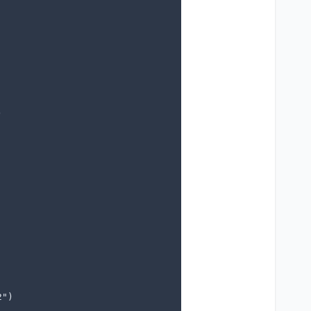


")
