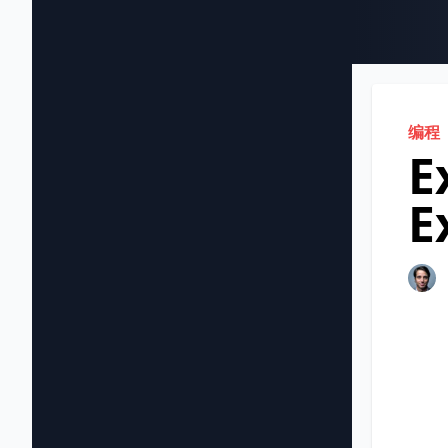
编程
E
E