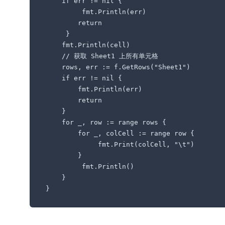
    if err != nil {

         fmt.Println(err)

        return

     }

    fmt.Println(cell)

    // 获取 Sheet1 上所有单元格

    rows, err := f.GetRows("Sheet1")

    if err != nil {

        fmt.Println(err)

        return

    }

    for _, row := range rows {

        for _, colCell := range row {

             fmt.Print(colCell, "\t")

        }

         fmt.Println()

    } 

}