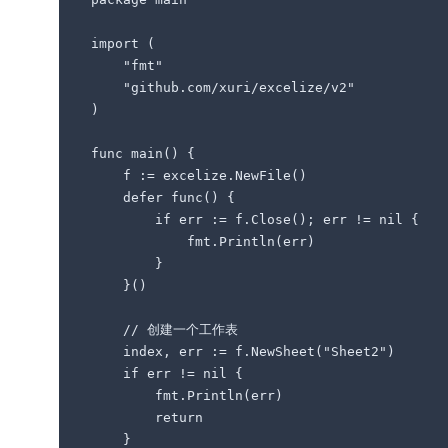
import (

    "fmt"

    "github.com/xuri/excelize/v2" 

)

func main() {

    f := excelize.NewFile()

    defer func() {     

        if err := f.Close(); err != nil {

            fmt.Println(err)

        }

    }()

    // 创建一个工作表

    index, err := f.NewSheet("Sheet2")

    if err != nil {

        fmt.Println(err)

        return

    }
