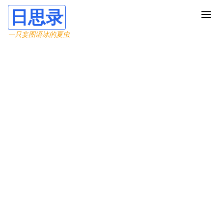
日思录
一只妄图语冰的夏虫