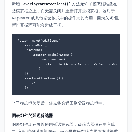
新增
方法允许子模态框堆叠在
overlayParentActions()
父模态框之上，而无需关闭并重新打开父模态框。这对于
Repeater 或其他嵌套模式中的操作尤其有用，因为关闭/重
新打开循环可能会造成干扰。
Action::make('editItems')

    ->slideOver()

    ->schema([

        Repeater::make('items')

            ->deleteAction(

                static fn (Action $action) => $action->overlayPar
            ),

    ])

    ->action(function () {

        // ...

    })
当子模态框关闭后，焦点将会返回到父级模态框中。
图表组件的延迟筛选器
图表组件现在可以使用延迟筛选器，该筛选器仅在用户单
击“应用”按钮时更新图表，而不是在每次筛选器更改时都重