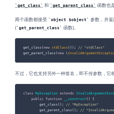
和
函数也
get_class
get_parent_class
两个函数都接受
参数，并返
object $object
(
函数)。
get_parent_class
get_class(
new
stdClass
()); 
// "stdClass"
get_parent_class(
new
 \
InvalidArgumentExcepti
不过，它也支持另外一种签名，即不传参数，它根据上
class
MyException
extends
InvalidArgumentExc
public
function
__construct
(
) 
{

        get_class(); 
// "MyException"
        get_parent_class(); 
// "InvalidArgum