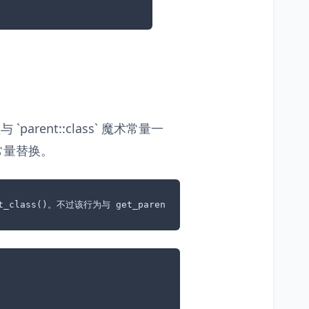
`parent::class` 魔术常量一
常量替换。
ent_class()。不过该行为与 get_parent_class 不同，因为如果没有