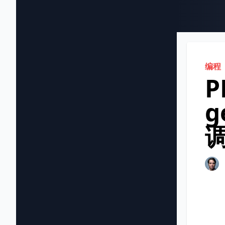
编程
P
g