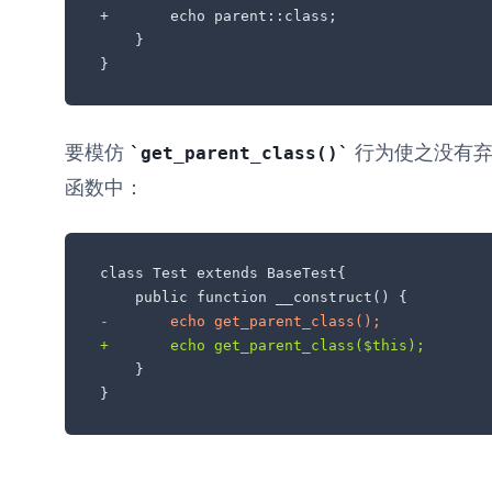
+       echo parent::class;

    }

}
要模仿
行为使之没有
get_parent_class()
函数中：
class Test extends BaseTest{

-       echo get_parent_class();
+       echo get_parent_class($this);
    }

}