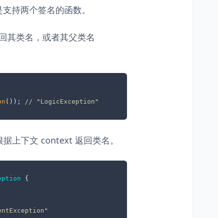
是支持两个签名的函数。
回其类名，或者其父类名
on
()); 
// "LogicException"
下文 context 返回类名。
eption
{

entException"