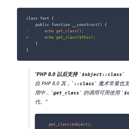
class Test {

-       echo get_class();
+       echo get_class($this);
    }

}
PHP 8.0 以后支持
$object::class
自 PHP 8.0 其，
魔术常量也支持
::class
用中，
的调用可用使用
get_class
$
代。
- get_class($object);