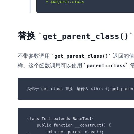
+ $object::class
替换
get_parent_class()
不带参数调用
返回的值与 
get_parent_class()
样。这个函数调用可以使用
parent::class
类似于 get_class 替换，请传入 $this 到 get_par
class Test extends BaseTest{

    public function __construct() {

-       echo get_parent_class();
