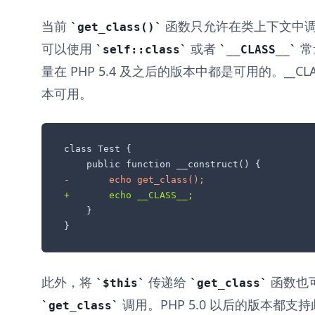
当前
函数只允许在类上下文中
get_class()
可以使用
或者
常
self::class
__CLASS__
量在 PHP 5.4 及之后的版本中都是可用的。__CLAS
本可用。
class Test {

-       echo get_class();
+       echo __CLASS__;
    }

}
此外，将
传递给
函数也
$this
get_class
调用。PHP 5.0 以后的版本都支
get_class