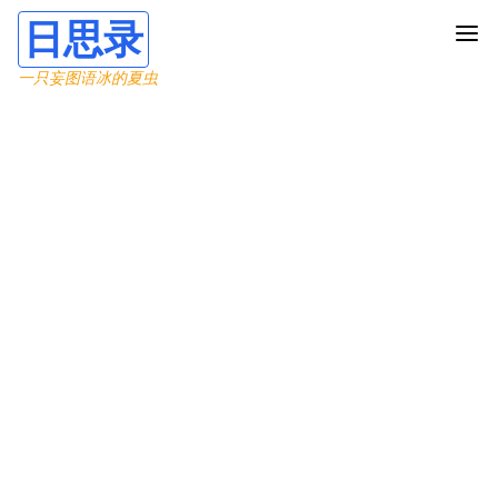
日思录
一只妄图语冰的夏虫