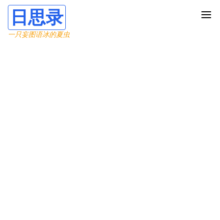
日思录
一只妄图语冰的夏虫