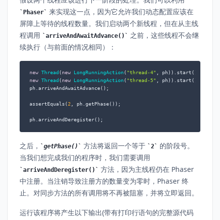
来实现这一点，因为它允许我们动态配置应该在
Phaser
屏障上等待的线程数量。我们启动两个新线程，但在从主线
程调用
之前，这些线程不会继
arriveAndAwaitAdvance()
续执行（与前面的情况相同）：
new
Thread
(
new
LongRunningAction
(
"thread-4"
new
Thread
(
new
LongRunningAction
(
"thread-5"
, ph)).start();

ph.arriveAndAwaitAdvance();

assertEquals(
2
, ph.getPhase());

ph.arriveAndDeregister();
之后，
方法将返回一个等于
的阶段号。
getPhase()
2
当我们想完成我们的程序时，我们需要调用
方法，因为主线程仍在 Phaser
arriveAndDeregister()
中注册。当注销导致注册方的数量变为零时，Phaser 终
止。对同步方法的所有调用将不再被阻塞，并将立即返回。
运行该程序将产生以下输出(带有打印行语句的完整源代码