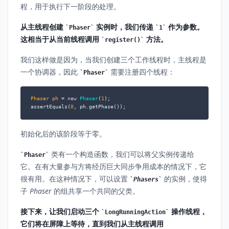
程，用于执行下一阶段的处理。
从主线程创建
实例时，我们传递
作为参数。
Phaser
1
这相当于从当前线程调用
方法。
register()
我们这样做是因为，当我们创建三个工作线程时，主线程是
一个协调器，因此
需要注册四个线程：
Phaser
Phaser
ph
=
new
Phaser
(
1
);

assertEquals(
0
, ph.getPhase());
初始化后的该阶段等于零。
类有一个构造函数，我们可以将父实例传递给
Phaser
它。在有大量参与方将经历巨大同步争用成本的情况下，它
很有用。在这种情况下，可以设置
的实例，使得
Phasers
子
Phaser
的组共享一个共同的父类。
接下来，让我们启动三个
操作线程，
LongRunningAction
它们将在屏障上等待，直到我们从主线程调用