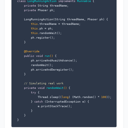
class
LongRunningAction
implements
Runnable
 {

private
 String threadName;

private
 Phaser ph;

    LongRunningAction(String threadName, Phaser ph) {

this
.threadName = threadName;

this
.ph = ph;

this
.randomWait();

        ph.register();

    }

@Override
public
void
run
()
 {

        ph.arriveAndAwaitAdvance();

        randomWait();

        ph.arriveAndDeregister();

    }

// Simulating real work
private
void
randomWait
()
 {

try
 {

            Thread.sleep((
long
) (Math.random() * 
100
));

        } 
catch
 (InterruptedException e) {

            e.printStackTrace();

        }

    }

}