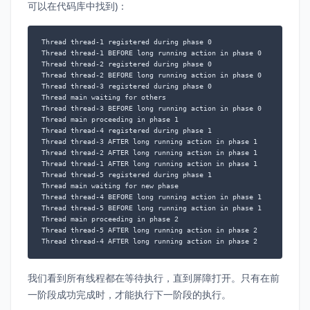
可以在代码库中找到)：
Thread thread-1 registered during phase 0

Thread thread-1 BEFORE long running action in phase 0

Thread thread-2 registered during phase 0

Thread thread-2 BEFORE long running action in phase 0

Thread thread-3 registered during phase 0

Thread main waiting for others

Thread thread-3 BEFORE long running action in phase 0

Thread main proceeding in phase 1

Thread thread-4 registered during phase 1

Thread thread-3 AFTER long running action in phase 1

Thread thread-2 AFTER long running action in phase 1

Thread thread-1 AFTER long running action in phase 1

Thread thread-5 registered during phase 1

Thread main waiting for new phase

Thread thread-4 BEFORE long running action in phase 1

Thread thread-5 BEFORE long running action in phase 1

Thread main proceeding in phase 2

Thread thread-5 AFTER long running action in phase 2

Thread thread-4 AFTER long running action in phase 2
我们看到所有线程都在等待执行，直到屏障打开。只有在前
一阶段成功完成时，才能执行下一阶段的执行。