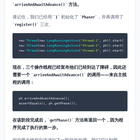
方法。
arriveAndAwaitAdvance()
请记住，我们已经用
初始化了
，并再调用了
1
Phaser
三次。
register()
new
Thread
(
new
LongRunningAction
(
"thread-1"
new
Thread
(
new
LongRunningAction
(
"thread-2"
new
Thread
(
new
LongRunningAction
(
"thread-3"
, ph)).start();
现在，三个操作线程已经宣布他们已经到达了障碍，因此还
需要一个
的调用——来自主线
arriveAndAwaitAdvance()
程的调用：
ph.arriveAndAwaitAdvance();

assertEquals(
1
, ph.getPhase());
在该阶段完成后，
方法将退回一个，因为程
getPhase()
序完成了执行的第一步。
假设两个线程应该进行下一阶段的处理。我们可以利用