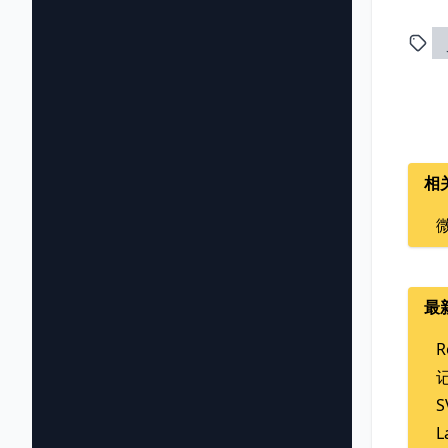
相
微
最
R
L