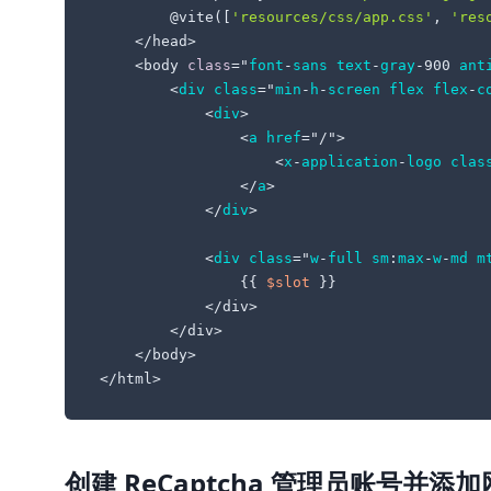
        @vite([
'resources/css/app.css'
, 
'res
    </head>

    <body 
class
="
font
-
sans
text
-
gray
-900 
ant
        <
div
class
="
min
-
h
-
screen
flex
flex
-
c
            <
div
>

                <
a
href
="/">

                    <
x
-
application
-
logo
clas
                </
a
>

            </
div
>

            <
div
class
="
w
-
full
sm
:
max
-
w
-
md
m
{{ 
$slot
 }}

            </div>

        </div>

    </body>

创建 ReCaptcha 管理员账号并添