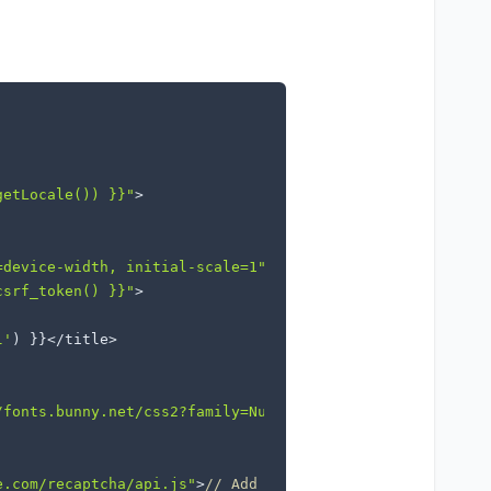
getLocale()) }}"
>

=device-width, initial-scale=1"
>

csrf_token() }}"
>

l'
) }}</title>

/fonts.bunny.net/css2?family=Nunito:wght@400;600;700&dis
e.com/recaptcha/api.js"
>
// Add recaptcha script