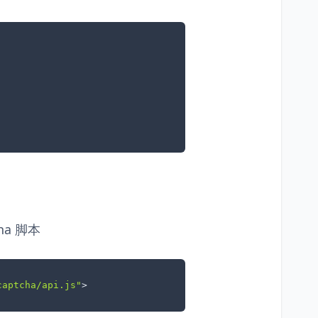
ha 脚本
captcha/api.js"
>