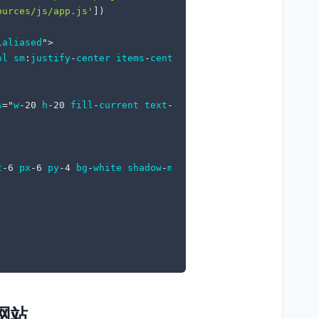
ources/js/app.js'
])

ialiased
">

ol
sm
:
justify
-
center
items
-
center
pt
-6 
sm
:
pt
-0 
bg
-
gray
-10
s
="
w
-20 
h
-20 
fill
-
current
text
-
gray
-500" />

t
-6 
px
-6 
py
-4 
bg
-
white
shadow
-
md
overflow
-
hidden
sm
:
roun
加网站