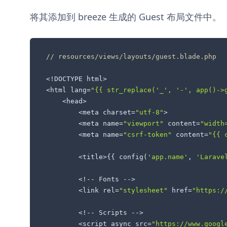
将其添加到 breeze 生成的 Guest 布局文件中。
// resources/views/layouts/guest.blade.php
<!DOCTYPE html>

<html lang=
"{{ str_replace('_', '-', app()->
    <head>

        <meta charset=
"utf-8"
>

        <meta name=
"viewport"
 content=
"width
        <meta name=
"csrf-token"
 content=
"{{ 
        <title>{{ config(
'app.name'
, 
'Larave
        <!-- Fonts -->

        <link rel=
"stylesheet"
 href=
"https:/
        <!-- Scripts -->

        <script async src=
"https://www.googl