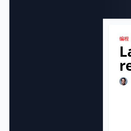
编程
L
r