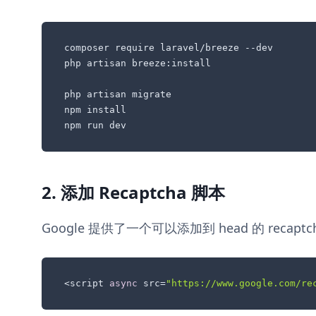
composer require laravel/breeze --dev

php artisan breeze:install

php artisan migrate

npm install

npm run dev
2. 添加 Recaptcha 脚本
Google 提供了一个可以添加到 head 的 recaptc
<script 
async
 src=
"https://www.google.com/re