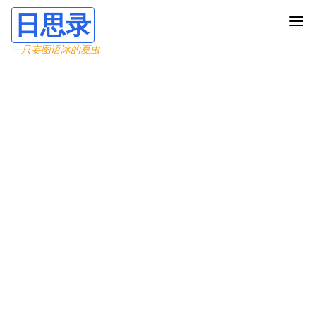
日思录
一只妄图语冰的夏虫