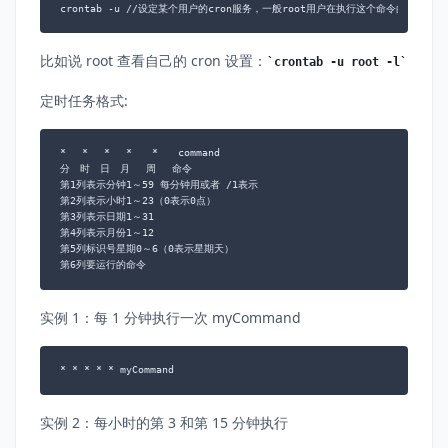
crontab -u //设定某个用户的cron服务，一般root用户在执行这个命令的时候需
比如说 root 查看自己的 cron 设置：
crontab -u root -l
定时任务格式:
*　 *　 *　 *　　*　　command

分　时　日　月　 周　 命令

第1列表示分钟1～59 每分钟用或者 /1表示

第2列表示小时1～23（0表示0点）

第3列表示日期1～31

第4列表示月份1～12

第5列标识号星期0～6（0表示星期天）

第6列要运行的命令
实例 1：每 1 分钟执行一次 myCommand
* * * * * myCommand
实例 2：每小时的第 3 和第 15 分钟执行