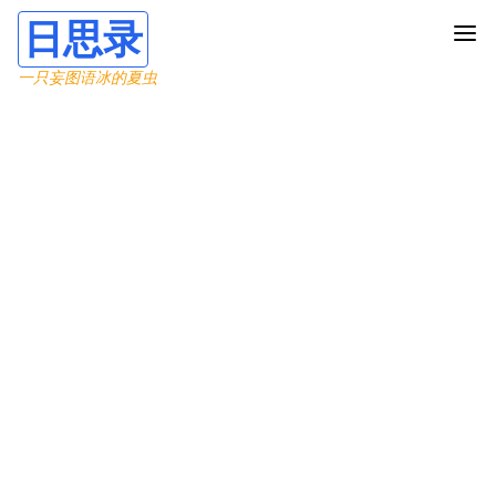
日思录
一只妄图语冰的夏虫