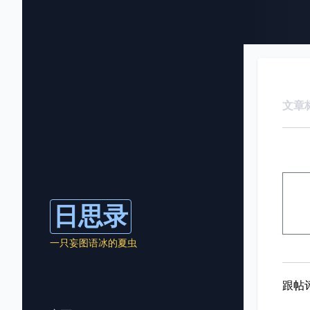
文章
日思录
一只妄图语冰的夏虫
跟帖