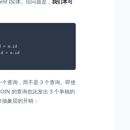
ent
)实体。但问题是，
我们本可
 = m.id

d = e.id

个查询，而不是 3 个查询。即使
OIN 的查询也比发出 3 个单独的
来抽象层的开销：