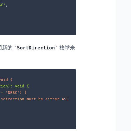
SC'
,

用新的
枚举来
SortDirection
void {
tion): void {
== 'DESC') {
'$direction must be either ASC or DESC');