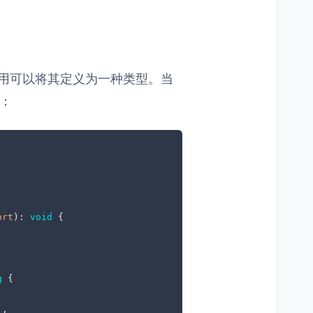
 应用可以将其定义为一种类型。当
式：
ort
): 
void
{

g
{

'
,
