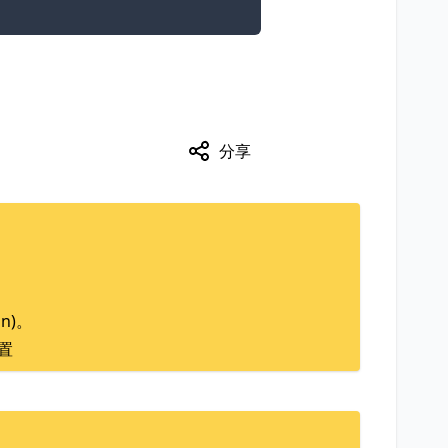
分享
on)。
位置