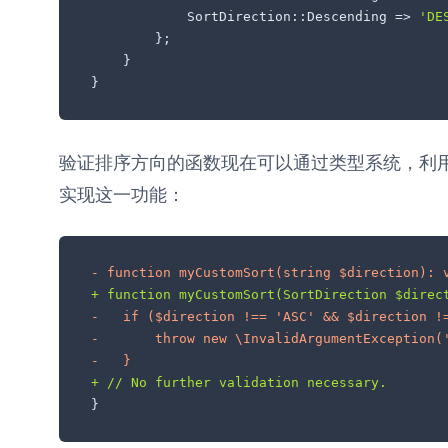
            SortDirection::Descending => 
'DE
        };

    }

}
验证排序方向的函数现在可以通过类型系统，利
实现这一功能：
- function myCustomSort(string $direction): 
+ function myCustomSort(SortDirection $direc
-   if ($direction !== 'ASC' && $direction !
-       throw new \InvalidArgumentException(
-   }
+ // No further validation necessary.
}