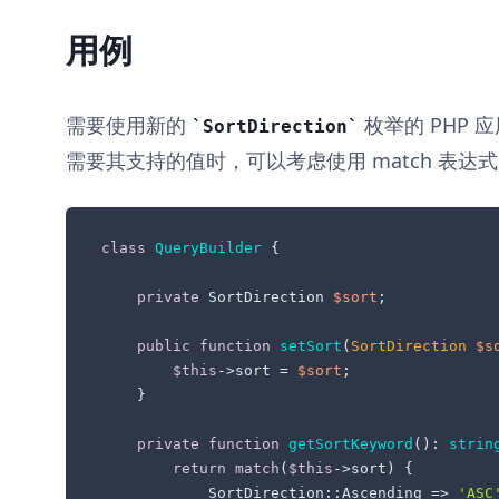
用例
需要使用新的
枚举的 PHP
SortDirection
需要其支持的值时，可以考虑使用 match 表达
class
QueryBuilder
{

private
 SortDirection 
$sort
;

public
function
setSort
(
SortDirection 
$s
$this
->sort = 
$sort
;

    }

private
function
getSortKeyword
(
): 
strin
return
match
(
$this
->sort) {

            SortDirection::Ascending => 
'ASC