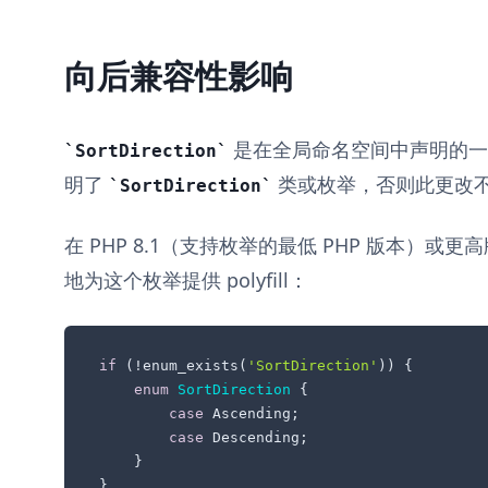
向后兼容性影响
是在全局命名空间中声明的一个
SortDirection
明了
类或枚举，否则此更改
SortDirection
在 PHP 8.1（支持枚举的最低 PHP 版本）或更
地为这个枚举提供 polyfill：
if
 (!enum_exists(
'SortDirection'
)) {

enum
SortDirection
{

case
 Ascending;

case
 Descending;

    }

}