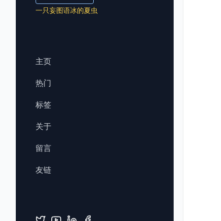
一只妄图语冰的夏虫
主页
热门
标签
关于
留言
友链