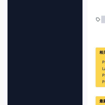
相
P
L
P
P
最