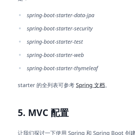
spring-boot-starter-data-jpa
spring-boot-starter-security
spring-boot-starter-test
spring-boot-starter-web
spring-boot-starter-thymeleaf
starter 的全列表可参考
Spring 文档
。
5. MVC 配置
让我们探讨一下使用 Spring 和 Spring Boot 