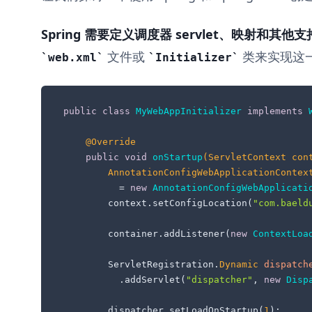
Spring 需要定义调度器 servlet、映射和其他
文件或
类来实现这
web.xml
Initializer
public
class
MyWebAppInitializer
implements
@Override
public
void
onStartup
(ServletContext con
AnnotationConfigWebApplicationContex
=
new
AnnotationConfigWebApplicati
        context.setConfigLocation(
"com.baeld
        container.addListener(
new
ContextLoa
        ServletRegistration.
Dynamic
dispatch
          .addServlet(
"dispatcher"
, 
new
Disp
        dispatcher.setLoadOnStartup(
1
);
