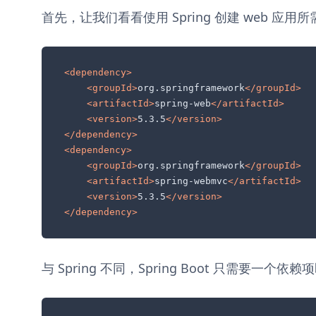
首先，让我们看看使用 Spring 创建 web 应
<
dependency
>
<
groupId
>
org.springframework
</
groupId
>
<
artifactId
>
spring-web
</
artifactId
>
<
version
>
5.3.5
</
version
>
</
dependency
>
<
dependency
>
<
groupId
>
org.springframework
</
groupId
>
<
artifactId
>
spring-webmvc
</
artifactId
>
<
version
>
5.3.5
</
version
>
</
dependency
>
与 Spring 不同，Spring Boot 只需要一个