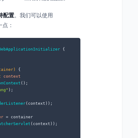
支持配置
。我们可以使用
一点：
WebApplicationInitializer
 {

tainer)
 {

t
context
onContext
();

ung"
);

derListener
(context));

er
=
 container

atcherServlet
(context));
