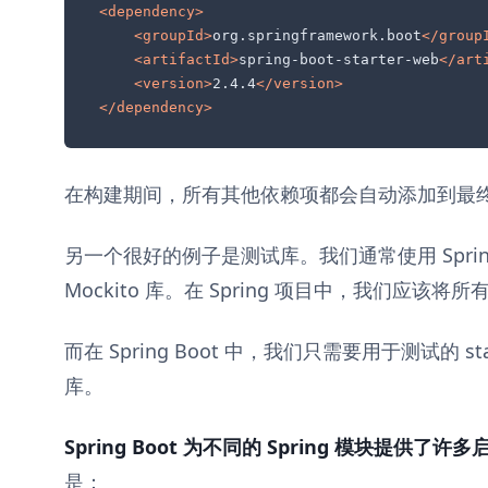
<
dependency
>
<
groupId
>
org.springframework.boot
</
group
<
artifactId
>
spring-boot-starter-web
</
art
<
version
>
2.4.4
</
version
>
</
dependency
>
在构建期间，所有其他依赖项都会自动添加到最
另一个很好的例子是测试库。我们通常使用 Spring Te
Mockito 库。在 Spring 项目中，我们应该
而在 Spring Boot 中，我们只需要用于测试的 s
库。
Spring Boot 为不同的 Spring 模块提供了
是：