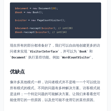
$document
 = 
new
 Document(
20
$book
 = 
new
 Book();

$visitor
 = 
new
 PageCountVisitor();

$document
->accept(
$visitor
); 
// int(20)
$book
->accept(
$visitor
); 
// int(14)
现在所有的部分都准备好了，我们可以自由地创建更多的访
问者来实现
，并可以为
和
VisitorInterface
Book
执行某些功能。例如
。
Document
WordCountVisitor
优缺点
像许多其他模式一样，访问者模式并不是唯一一个可以统治
所有模式的模式。不同的问题有多种解决方案。访客模式就
是这样；一个特定问题的可能解决方案。让我们来看看您可
能使用它的一些原因，以及您可能不使用它的某些原因。