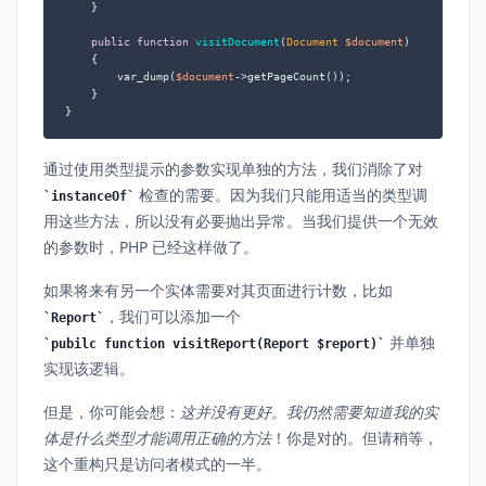
    }

public
function
visitDocument
(
Document 
$document
)

{

        var_dump(
$document
->getPageCount());

    }

}
通过使用类型提示的参数实现单独的方法，我们消除了对
检查的需要。因为我们只能用适当的类型调
instanceOf
用这些方法，所以没有必要抛出异常。当我们提供一个无效
的参数时，PHP 已经这样做了。
如果将来有另一个实体需要对其页面进行计数，比如
，我们可以添加一个
Report
并单独
pubilc function visitReport(Report $report)
实现该逻辑。
但是，你可能会想：
这并没有更好。我仍然需要知道我的实
体是什么类型才能调用正确的方法
！你是对的。但请稍等，
这个重构只是访问者模式的一半。