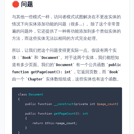
🛑 问题
与其他一些模式一样，访问者模式试图解决在不更改实体的
情况下向实体添加功能的问题（很多…）。除了这个非常普
遍的问题外，它还提供了一种将功能添加到多个类似实体的
方法，而这些实体无法以相同的方式完全处理。
所以，让我们把这个问题变得更实际一点。假设有两个实
体：
和
。对于这两个实体，我们都想知
Book
Document
道有多少页面。我们的
有一个公共函数
Document
public
，它返回页数，而
function getPageCount(): int
Book
由一个
实体数组组成，这些实体也有这个函数。
Chapter
class
Document
{

public
function
__construct
(
private
int
$page_count
) 
{}

public
function
getPageCount
(
): 
int
{

return
$this
->page_count;

    }

}
