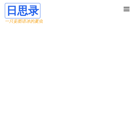
日思录
一只妄图语冰的夏虫