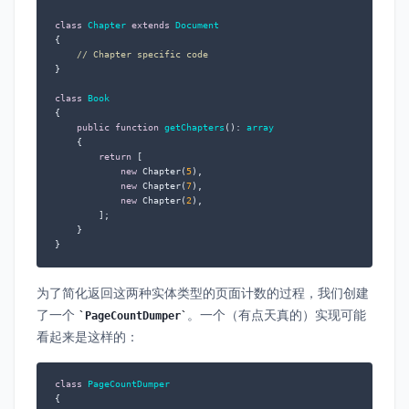
class
Chapter
extends
Document
{

// Chapter specific code
}

class
Book
{

public
function
getChapters
(
): 
array
{

return
 [

new
 Chapter(
5
),

new
 Chapter(
7
),

new
 Chapter(
2
),

        ];

    }

}
为了简化返回这两种实体类型的页面计数的过程，我们创建
了一个
。一个（有点天真的）实现可能
PageCountDumper
看起来是这样的：
class
PageCountDumper
{
