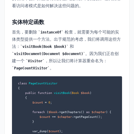
看访问者模式是如何解决这些问题的。
实体特定函数
首先，要删除
检查，就需要为每个可能的实
instanceOf
体类型提供一个方法。出于规范的考虑，我们将调用这些方
法：
和
visitBook(Book $book)
。因为我们正在创
visitDocument(Document $document)
建一个
，所以让我们将计算器重命名为：
Visitor
。
PageCountVisitor
class
PageCountVisitor
{

public
function
visitBook
(
Book 
$book
)

{

$count
 = 
0
;

foreach
 (
$book
->getChapters() 
as
$chapter
) {

$count
 += 
$chapter
->getPageCount();

        }

        var_dump(
$count
);
