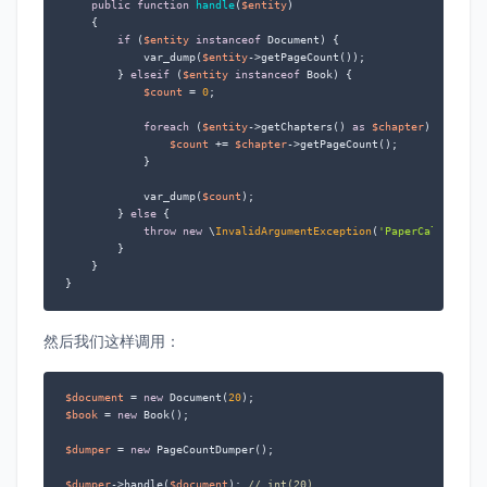
public
function
handle
(
$entity
)

{

if
 (
$entity
instanceof
 Document) {

            var_dump(
$entity
->getPageCount());

        } 
elseif
 (
$entity
instanceof
 Book) {

$count
 = 
0
;

foreach
 (
$entity
->getChapters() 
as
$chapter
) {

$count
 += 
$chapter
->getPageCount();

            }

            var_dump(
$count
);

        } 
else
 {

throw
new
 \
InvalidArgumentException
(
'PaperCalculator
        }

    }

}
然后我们这样调用：
$document
 = 
new
 Document(
20
$book
 = 
new
 Book();

$dumper
 = 
new
 PageCountDumper();

$dumper
->handle(
$document
); 
// int(20)