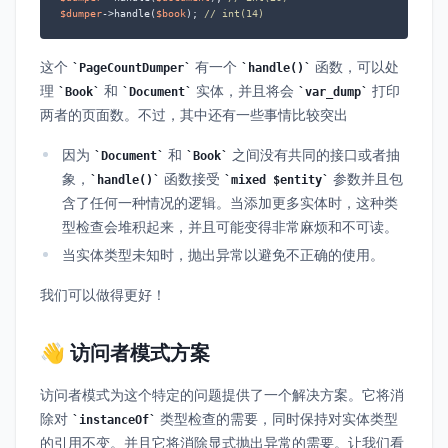
$dumper
->handle(
$book
); 
// int(14)
这个
有一个
函数，可以处
PageCountDumper
handle()
理
和
实体，并且将会
打印
Book
Document
var_dump
两者的页面数。不过，其中还有一些事情比较突出
因为
和
之间没有共同的接口或者抽
Document
Book
象，
函数接受
参数并且包
handle()
mixed $entity
含了任何一种情况的逻辑。当添加更多实体时，这种类
型检查会堆积起来，并且可能变得非常麻烦和不可读。
当实体类型未知时，抛出异常以避免不正确的使用。
我们可以做得更好！
👋 访问者模式方案
访问者模式为这个特定的问题提供了一个解决方案。它将消
除对
类型检查的需要，同时保持对实体类型
instanceOf
的引用不变。并且它将消除显式抛出异常的需要。让我们看