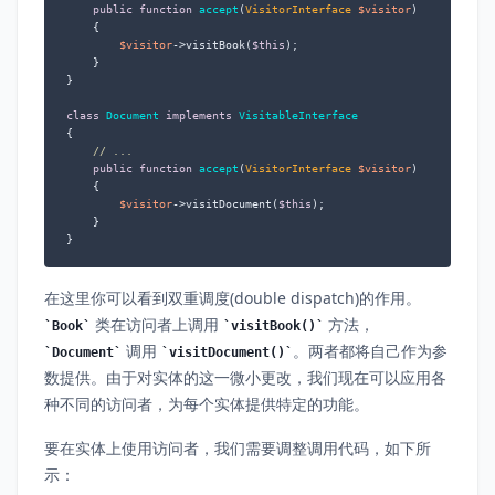
public
function
accept
(
VisitorInterface 
$visitor
)

{

$visitor
->visitBook(
$this
);

    }

}

class
Document
implements
VisitableInterface
{

// ...
public
function
accept
(
VisitorInterface 
$visitor
)

{

$visitor
->visitDocument(
$this
);

    }

}
在这里你可以看到双重调度(double dispatch)的作用。
类在访问者上调用
方法，
Book
visitBook()
调用
。两者都将自己作为参
Document
visitDocument()
数提供。由于对实体的这一微小更改，我们现在可以应用各
种不同的访问者，为每个实体提供特定的功能。
要在实体上使用访问者，我们需要调整调用代码，如下所
示：