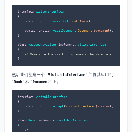
interface
VisitorInterface
{

public
function
visitBook
(
Book 
$book
)
;

public
function
visitDocument
(
Document 
$document
)
;

}

class
PageCountVisitor
implements
VisitorInterface
{

// Make sure the visitor implements the interface
}
然后我们创建一个
并将其应用到
VisitableInterface
和
上。
Book
Document
interface
VisitableInterface
{

public
function
accept
(
VisitorInterface 
$visitor
)
;

}

class
Book
implements
VisitableInterface
{

// ...