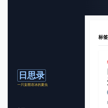
标签
日思录
一只妄图语冰的夏虫