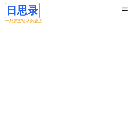
日思录
一只妄图语冰的夏虫