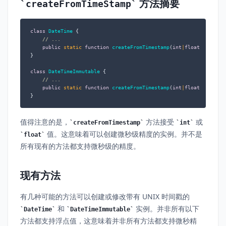
方法摘要
createFromTimeStamp
class
DateTime
{

// ...
public
static
function
createFromTimestamp
(
int
|
float
$timest
}

class
DateTimeImmutable
{

// ...
public
static
function
createFromTimestamp
(
int
|
float
$timest
}
值得注意的是，
方法接受
或
createFromTimestamp
int
值。这意味着可以创建微秒级精度的实例。并不是
float
所有现有的方法都支持微秒级的精度。
现有方法
有几种可能的方法可以创建或修改带有 UNIX 时间戳的
和
实例。并非所有以下
DateTime
DateTimeImmutable
方法都支持浮点值，这意味着并非所有方法都支持微秒精