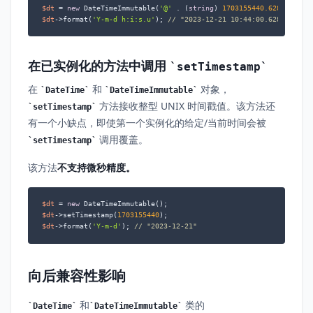
$dt
 = 
new
 DateTimeImmutable(
'@'
 . (
string
) 
1703155440.628
$dt
->format(
'Y-m-d h:i:s.u'
); 
// "2023-12-21 10:44:00.628000"
在已实例化的方法中调用
setTimestamp
在
和
对象，
DateTime
DateTimeImmutable
方法接收整型 UNIX 时间戳值。该方法还
setTimestamp
有一个小缺点，即使第一个实例化的给定/当前时间会被
调用覆盖。
setTimestamp
该方法
不支持微秒精度。
$dt
 = 
new
$dt
->setTimestamp(
1703155440
$dt
->format(
'Y-m-d'
); 
// "2023-12-21"
向后兼容性影响
和
类的
DateTime
DateTimeImmutable