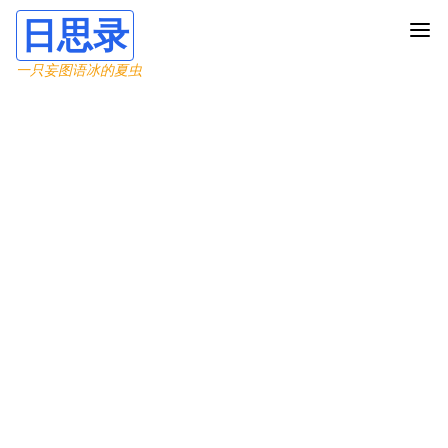
日思录
一只妄图语冰的夏虫