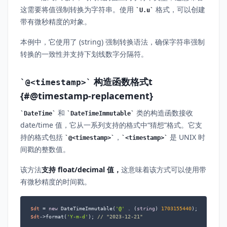
这需要将值强制转换为字符串。使用
格式，可以创建
U.u
带有微秒精度的对象。
本例中，它使用了 (string) 强制转换语法，确保字符串强制
转换的一致性并支持下划线数字分隔符。
构造函数格式t
@<timestamp>
{#@timestamp-replacement}
和
类的构造函数接收
DateTime
DateTimeImmutable
date/time 值，它从一系列支持的格式中“猜想”格式。它支
持的格式包括
，
是 UNIX 时
@<timestamp>
<timestamp>
间戳的整数值。
该方法
支持 float/decimal 值，
这意味着该方式可以使用带
有微秒精度的时间戳。
$dt
 = 
new
 DateTimeImmutable(
'@'
 . (
string
) 
1703155440
$dt
->format(
'Y-m-d'
); 
// "2023-12-21"