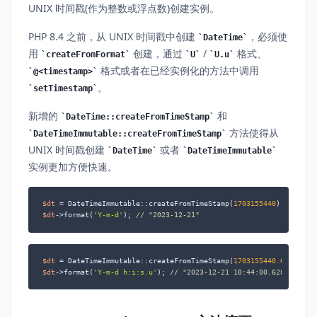
UNIX 时间戳(作为整数或浮点数)创建实例。
PHP 8.4 之前，从 UNIX 时间戳中创建
，必须使
DateTime
用
创建，通过
/
格式、
createFromFormat
U
U.u
格式或者在已经实例化的方法中调用
@<timestamp>
。
setTimestamp
新增的
和
DateTime::createFromTimeStamp
方法使得从
DateTimeImmutable::createFromTimeStamp
UNIX 时间戳创建
或者
DateTime
DateTimeImmutable
实例更加方便快速。
$dt
 = DateTimeImmutable::createFromTimeStamp(
1703155440
$dt
->format(
'Y-m-d'
); 
// "2023-12-21"
$dt
 = DateTimeImmutable::createFromTimeStamp(
1703155440.628
$dt
->format(
'Y-m-d h:i:s.u'
); 
// "2023-12-21 10:44:00.628000"