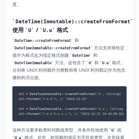
度。
DateTime(Immutable)::createFromFormat
使用
/
格式
U
U.u
和
DateTime::createFromFormat
方法支持将给定
DateTimeImmutable::createFromFormat
值作为格式化为指定格式创建
和
DateTime
方法。这包含了
和
格式，
DateTimeImmutable
U
U.u
分别将 UNIX 时间戳作为整数和将 UNIX 时间戳记作为包含
微秒的浮点值。
$dt
 = DateTimeImmutable::createFromFormat(
'U'
, (
string
) 
17031554
$dt
->format(
'Y-m-d'
); 
// "2023-12-21"
$dt
 = DateTimeImmutable::createFromFormat(
'U.u'
, (
string
) 
170315
$dt
->format(
'Y-m-d h:i:s.u'
); 
// "2023-12-21 10:44:00.628000"
这种方法要求检查时间戳值类型，并条件性地使用
或
U
格式。此外，时间戳的值应为字符串类型，这意味着
U.u