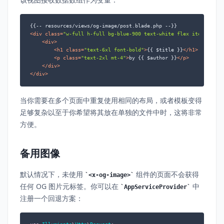
<
div
class
=
"w-full h-full bg-blue-900 text-white flex items-cent
<
div
>
<
h1
class
=
"text-6xl font-bold"
>
{{ $title }}
</
h1
>
<
p
class
=
"text-2xl mt-4"
>
by {{ $author }}
</
p
>
</
div
>
</
div
>
当你需要在多个页面中重复使用相同的布局，或者模板变得
足够复杂以至于你希望将其放在单独的文件中时，这将非常
方便。
备用图像
默认情况下，未使用
组件的页面不会获得
<x-og-image>
任何 OG 图片元标签。你可以在
中
AppServiceProvider
注册一个回退方案：