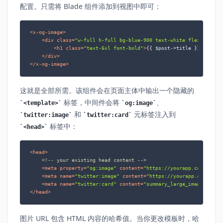
配置。只需将 Blade 组件添加到视图中即可：
<
x-og-image
>
<
div
class
=
"w-full h-full bg-blue-900 text-white flex items-
<
h1
class
=
"text-6xl font-bold"
>
{{ $post->title }}
</
h1
>
</
div
>
</
x-og-image
>
这就是全部所需。该组件会在页面主体中输出一个隐藏的
标签，中间件会将
、
<template>
og:image
和
元标签注入到
twitter:image
twitter:card
标签中：
<head>
<
head
>
<!-- your existing head content -->
<
meta
property
=
"og:image"
content
=
"https://yourapp.com/og-im
<
meta
name
=
"twitter:image"
content
=
"https://yourapp.com/og-i
<
meta
name
=
"twitter:card"
content
=
"summary_large_image"
>
</
head
>
图片 URL 包含 HTML 内容的哈希值。当你更改模板时，哈