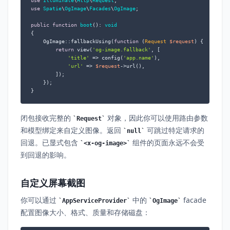
use
Illuminate
\
Http
\
Request
use
Spatie
\
OgImage
\
Facades
\
OgImage
;

public
function
boot
(
): 
void
{

    OgImage::fallbackUsing(
function
 (
Request 
$request
) 
{

return
 view(
'og-image.fallback'
, [

'title'
 => config(
'app.name'
),

'url'
 => 
$request
->url(),

        ]);

    });

}
闭包接收完整的
对象，因此你可以使用路由参数
Request
和模型绑定来自定义图像。返回
可跳过特定请求的
null
回退。已显式包含
组件的页面永远不会受
<x-og-image>
到回退的影响。
自定义屏幕截图
你可以通过
中的
facade
AppServiceProvider
OgImage
配置图像大小、格式、质量和存储磁盘：