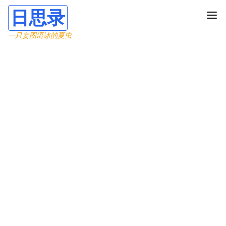
日思录
一只妄图语冰的夏虫