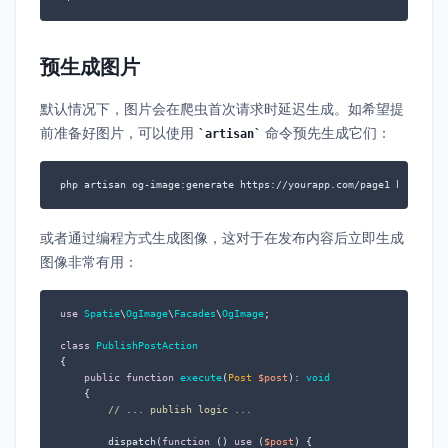
预生成图片
默认情况下，图片会在爬虫首次请求时延迟生成。如希望提
前准备好图片，可以使用
命令预先生成它们：
artisan
php artisan og-image:generate https://yourapp.com/page1 https://
或者通过编程方式生成图像，这对于在发布内容后立即生成
图像非常有用：
use
Spatie
\
OgImage
\
Facades
\
OgImage
;

class
PublishPostAction
{

public
function
execute
(
Post 
$post
): 
void
{

// ... publish logic ...
        dispatch(
function
 (
) 
use
 (
$post
) 
{
