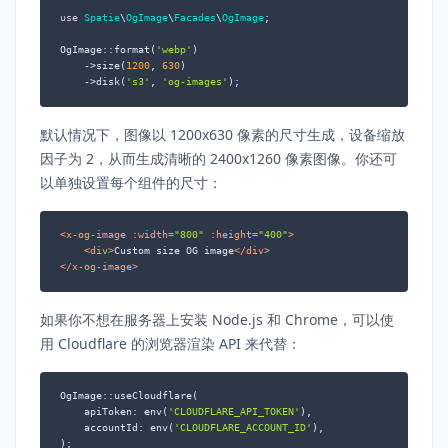
use
Spatie
\
OgImage
\
Facades
\
OgImage
;

OgImage::format(
'webp'
)

    ->size(
1200
, 
630
)

    ->disk(
's3'
, 
'og-images'
);
默认情况下，图像以 1200x630 像素的尺寸生成，设备缩放
因子为 2，从而生成清晰的 2400x1260 像素图像。你还可
以单独设置每个组件的尺寸：
<
x-og-image
:width
=
"800"
:height
=
"400"
>
<
div
>
Custom size OG image
</
div
>
</
x-og-image
>
如果你不想在服务器上安装 Node.js 和 Chrome，可以使
用 Cloudflare 的浏览器渲染 API 来代替：
OgImage::useCloudflare(

    apiToken: env(
'CLOUDFLARE_API_TOKEN'
),

    accountId: env(
'CLOUDFLARE_ACCOUNT_ID'
),

);