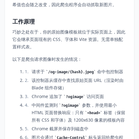
希值也会随之改变，因此爬虫程序会自动抓取新图片。
工作原理
巧妙之处在于，你的原始图像模板就位于实际页面上，因此
它会继承页面现有的 CSS、字体和 Vite 资源。无需单独配
置样式表。
以下是爬虫请求图像时发生的情况：
请求于
命中包控制器
/og-image/{hash}.jpeg
该控制器从缓存中查找原始页面 URL（渲染时由
Blade 组件存储）
Chrome 追加了
访问页面
?ogimage
中间件监测到
参数，并使用最小
?ogimage
HTML 页面替换响应：只有
标签（保留
<head>
所有 CSS 和字体）及 1200x630 像素的模板内容
Chrome 截屏并保存到磁盘中
图片会通过
标头返回给爬虫程
Cache-Control