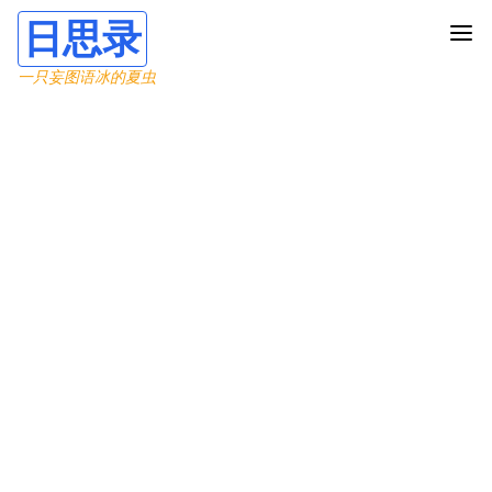
日思录
一只妄图语冰的夏虫