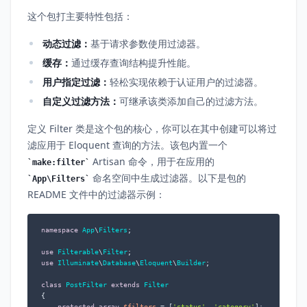
这个包打主要特性包括：
动态过滤：
基于请求参数使用过滤器。
缓存：
通过缓存查询结构提升性能。
用户指定过滤：
轻松实现依赖于认证用户的过滤器。
自定义过滤方法：
可继承该类添加自己的过滤方法。
定义 Filter 类是这个包的核心，你可以在其中创建可以将过
滤应用于 Eloquent 查询的方法。该包内置一个
Artisan 命令，用于在应用的
make:filter
命名空间中生成过滤器。以下是包的
App\Filters
README 文件中的过滤器示例：
namespace
App
\
Filters
;

use
Filterable
\
Filter
use
Illuminate
\
Database
\
Eloquent
\
Builder
;

class
PostFilter
extends
Filter
{

protected
array
$filters
 = [
'status'
, 
'category'
];
