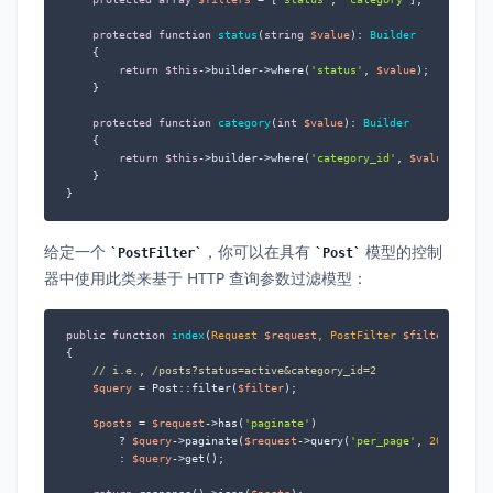
protected
function
status
(
string
$value
): 
Builder
{

return
$this
->builder->where(
'status'
, 
$value
);

    }

protected
function
category
(
int
$value
): 
Builder
{

return
$this
->builder->where(
'category_id'
, 
$value
);

    }

}
给定一个
，你可以在具有
模型的控制
PostFilter
Post
器中使用此类来基于 HTTP 查询参数过滤模型：
public
function
index
(
Request 
$request
, PostFilter 
$filter
{

// i.e., /posts?status=active&category_id=2
$query
 = Post::filter(
$filter
);

$posts
 = 
$request
->has(
'paginate'
)

        ? 
$query
->paginate(
$request
->query(
'per_page'
, 
20
))

        : 
$query
->get();
