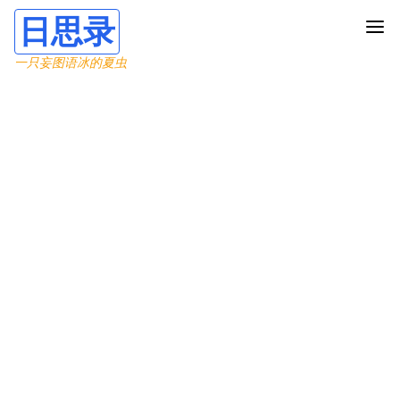
日思录
一只妄图语冰的夏虫