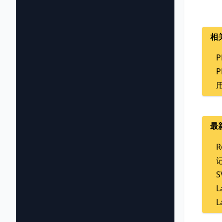
相
最
R
L
L