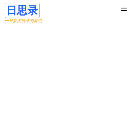
日思录
一只妄图语冰的夏虫