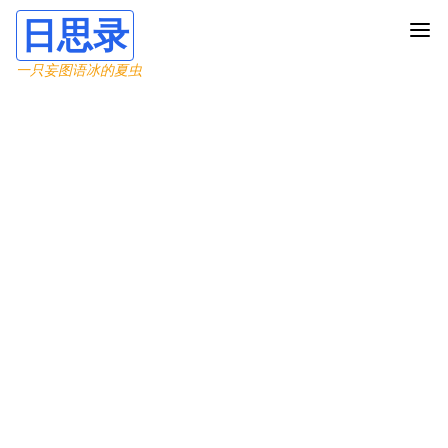
日思录
一只妄图语冰的夏虫