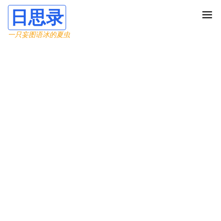
日思录
一只妄图语冰的夏虫