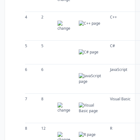
4
2
C++
5
5
C#
6
6
JavaScript
7
8
Visual Basic
8
12
R