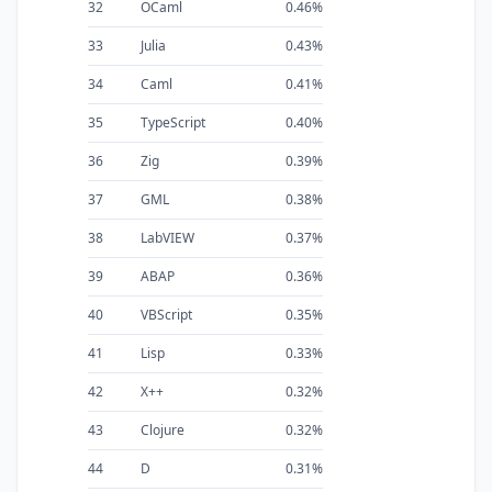
32
OCaml
0.46%
33
Julia
0.43%
34
Caml
0.41%
35
TypeScript
0.40%
36
Zig
0.39%
37
GML
0.38%
38
LabVIEW
0.37%
39
ABAP
0.36%
40
VBScript
0.35%
41
Lisp
0.33%
42
X++
0.32%
43
Clojure
0.32%
44
D
0.31%