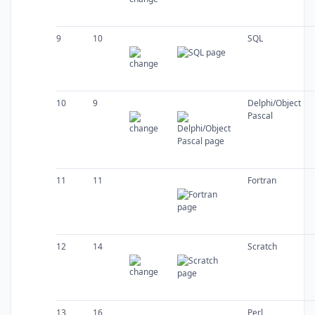
9
10
SQL
10
9
Delphi/Object
Pascal
11
11
Fortran
12
14
Scratch
13
16
Perl