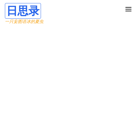
日思录
一只妄图语冰的夏虫