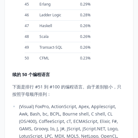
45
Erlang
0.29%
46
Ladder Logic
0.28%
47
Haskell
0.26%
48
Scala
0.26%
49
Transact-SQL
0.26%
50
CFML
0.23%
续的 50 个编程语言
下面是排行 #51 到 #100 的编程语言。由于差别较小，只
按照字母顺序排列：
(Visual) FoxPro, ActionScript, Apex, Applescript,
Awk, Bash, bc, BCPL, Bourne shell, C shell, CL
(OS/400), CoffeeScript, cT, ECMAScript, Elixir, F#,
GAMS, Groovy, Io, J, J#, JScript, JScript.NET, Logo,
LotusScript, LPC, MDX, MQL5, NetLogo, OpenCL,