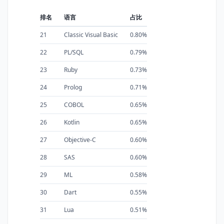
排名
语言
占比
21
Classic Visual Basic
0.80%
22
PL/SQL
0.79%
23
Ruby
0.73%
24
Prolog
0.71%
25
COBOL
0.65%
26
Kotlin
0.65%
27
Objective-C
0.60%
28
SAS
0.60%
29
ML
0.58%
30
Dart
0.55%
31
Lua
0.51%