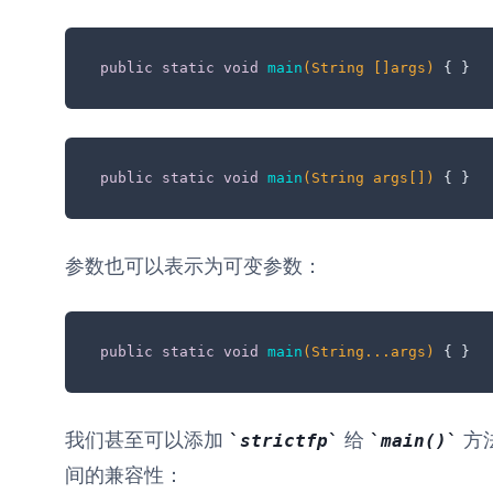
public
static
void
main
(String []args)
 { }
public
static
void
main
(String args[])
 { }
参数也可以表示为可变参数：
public
static
void
main
(String...args)
 { }
我们甚至可以添加
给
方
strictfp
main()
间的兼容性：