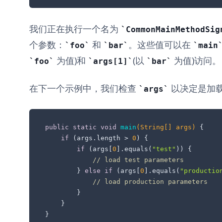
我们正在执行一个名为
CommonMainMethodSig
个参数：
和
。这些值可以在
foo
bar
main
为值)和
(以
为值)访问。
foo
args[1]
bar
在下一个示例中，我们检查
以决定是加
args
public
static
void
main
(String[] args)
 {

if
 (args.length > 
0
) {

if
 (args[
0
].equals(
"test"
)) {

// load test parameters
        } 
else
if
 (args[
0
].equals(
"productio
// load production parameters
        }

    }

}